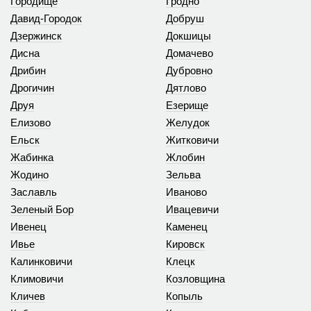
Городище
Гродно
Давид-Городок
Добруш
Дзержинск
Докшицы
Дисна
Домачево
Дрибин
Дубровно
Дрогичин
Дятлово
Друя
Езерище
Елизово
Желудок
Ельск
Житковичи
Жабинка
Жлобин
Жодино
Зельва
Заславль
Иваново
Зеленый Бор
Ивацевичи
Ивенец
Каменец
Ивье
Кировск
Калинковичи
Клецк
Климовичи
Козловщина
Кличев
Копыль