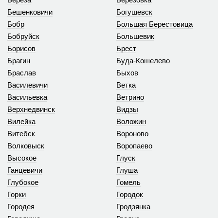
Бешенковичи
Богушевск
Бобр
Большая Берестовица
Бобруйск
Большевик
Борисов
Брест
Брагин
Буда-Кошелево
Браслав
Быхов
Василевичи
Ветка
Васильевка
Ветрино
Верхнедвинск
Видзы
Вилейка
Воложин
Витебск
Вороново
Волковыск
Воропаево
Высокое
Глуск
Ганцевичи
Глуша
Глубокое
Гомель
Горки
Городок
Городея
Гродзянка