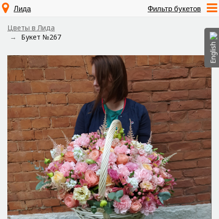
Лида
Фильтр букетов
Цветы в Лида
Букет №267
English