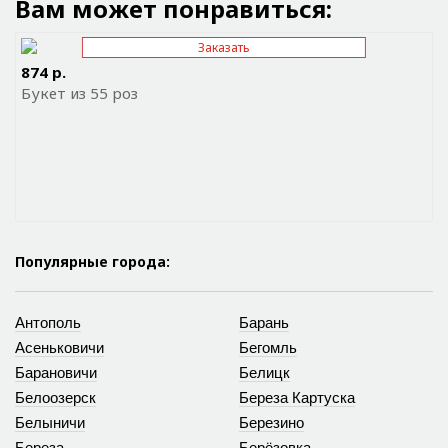
Вам может понравиться:
Заказать
Отправить ссылку на приложение
874 р.
Букет из 55 роз
Популярные города:
Антополь
Барань
Асеньковичи
Бегомль
Барановичи
Белицк
Белоозерск
Береза Картуска
Белыничи
Березино
Береза
Берёзовка