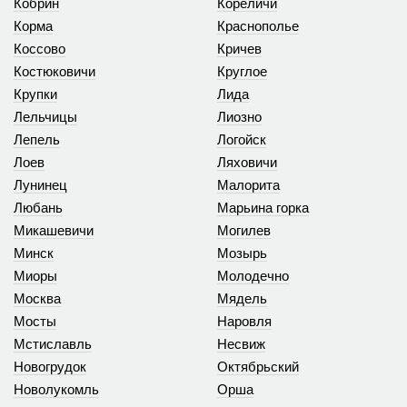
Кобрин
Кореличи
Корма
Краснополье
Коссово
Кричев
Костюковичи
Круглое
Крупки
Лида
Лельчицы
Лиозно
Лепель
Логойск
Лоев
Ляховичи
Лунинец
Малорита
Любань
Марьина горка
Микашевичи
Могилев
Минск
Мозырь
Миоры
Молодечно
Москва
Мядель
Мосты
Наровля
Мстиславль
Несвиж
Новогрудок
Октябрьский
Новолукомль
Орша