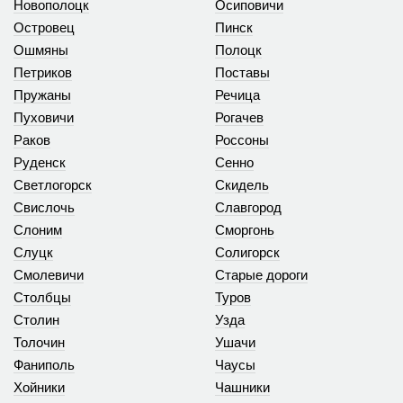
Новополоцк
Осиповичи
Островец
Пинск
Ошмяны
Полоцк
Петриков
Поставы
Пружаны
Речица
Пуховичи
Рогачев
Раков
Россоны
Руденск
Сенно
Светлогорск
Скидель
Свислочь
Славгород
Слоним
Сморгонь
Слуцк
Солигорск
Смолевичи
Старые дороги
Столбцы
Туров
Столин
Узда
Толочин
Ушачи
Фаниполь
Чаусы
Хойники
Чашники