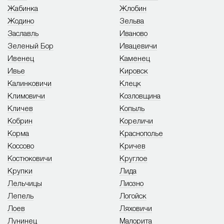
Жабинка
Жлобин
Жодино
Зельва
Заславль
Иваново
Зеленый Бор
Ивацевичи
Ивенец
Каменец
Ивье
Кировск
Калинковичи
Клецк
Климовичи
Козловщина
Кличев
Копыль
Кобрин
Кореличи
Корма
Краснополье
Коссово
Кричев
Костюковичи
Круглое
Крупки
Лида
Лельчицы
Лиозно
Лепель
Логойск
Лоев
Ляховичи
Лунинец
Малорита