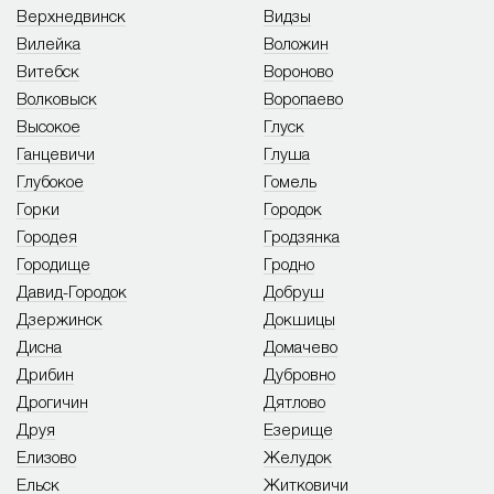
Верхнедвинск
Видзы
Вилейка
Воложин
Витебск
Вороново
Волковыск
Воропаево
Высокое
Глуск
Ганцевичи
Глуша
Глубокое
Гомель
Горки
Городок
Городея
Гродзянка
Городище
Гродно
Давид-Городок
Добруш
Дзержинск
Докшицы
Дисна
Домачево
Дрибин
Дубровно
Дрогичин
Дятлово
Друя
Езерище
Елизово
Желудок
Ельск
Житковичи