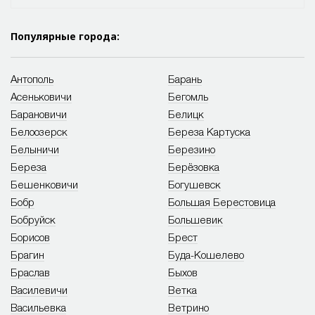
Популярные города:
Антополь
Барань
Асеньковичи
Бегомль
Барановичи
Белицк
Белоозерск
Береза Картуска
Белыничи
Березино
Береза
Берёзовка
Бешенковичи
Богушевск
Бобр
Большая Берестовица
Бобруйск
Большевик
Борисов
Брест
Брагин
Буда-Кошелево
Браслав
Быхов
Василевичи
Ветка
Васильевка
Ветрино