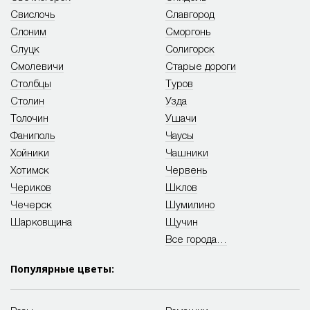
Свислочь
Славгород
Слоним
Сморгонь
Слуцк
Солигорск
Смолевичи
Старые дороги
Столбцы
Туров
Столин
Узда
Толочин
Ушачи
Фаниполь
Чаусы
Хойники
Чашники
Хотимск
Червень
Чериков
Шклов
Чечерск
Шумилино
Шарковщина
Щучин
Все города…
Популярные цветы: