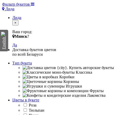
Фильтр букетов
Лида
Лида
×
Ваш город:
Минск
?
English
Да
Доставка букетов цветов
по всей Беларуси
Тип букета
Классика
Коробки
Корзины
Игрушки
Фрукты
Лакомства
Цветы в букете
Роза
Тюльпан