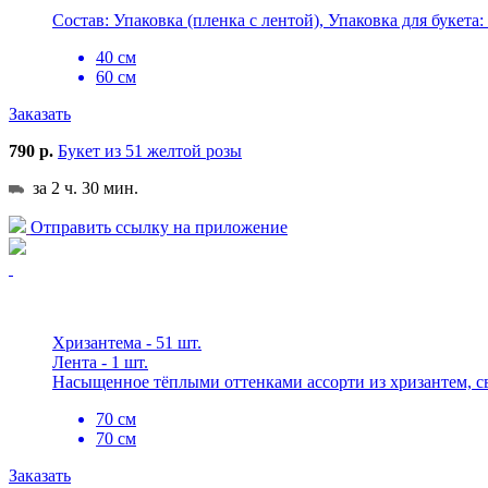
Состав: Упаковка (пленка с лентой), Упаковка для букета:
40 см
60 см
Заказать
790 р.
Букет из 51 желтой розы
за 2 ч. 30 мин.
Отправить ссылку на приложение
Хризантема - 51 шт.
Лента - 1 шт.
Насыщенное тёплыми оттенками ассорти из хризантем, св
70 см
70 см
Заказать