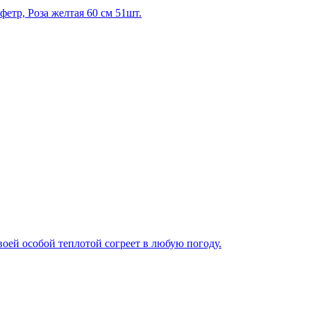
 фетр, Роза желтая 60 см 51шт.
оей особой теплотой согреет в любую погоду.