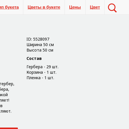
ип букета
Цветы в букете
Цены
Цвет
ID: 5528097
Ширина 50 см
Высота 50 см
Состав
Гербера - 29 шт.
Корзина - 1 шт.
Пленка - 1 шт.
гербер,
бера,
акой
ляет!
 в
тляют.