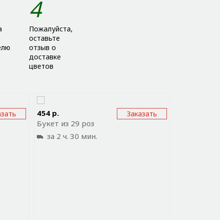
4
а
Пожалуйста,
оставьте
елю
отзыв о
доставке
цветов
ожение
Отправить ссылку на приложение
Отправи
454 р.
азать
Заказать
Букет из 29 роз
за 2 ч. 30 мин.