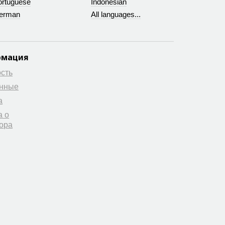
ortuguese
Indonesian
erman
All languages...
рмация
сть
анные
а
а о
ора