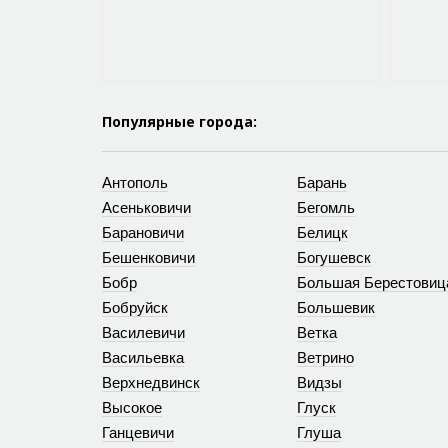
Популярные города:
Антополь
Барань
Асеньковичи
Бегомль
Барановичи
Белицк
Бешенковичи
Богушевск
Бобр
Большая Берестовиц
Бобруйск
Большевик
Василевичи
Ветка
Васильевка
Ветрино
Верхнедвинск
Видзы
Высокое
Глуск
Ганцевичи
Глуша