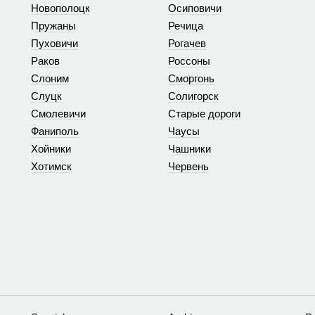
Новополоцк
Осиповичи
Пружаны
Речица
Пуховичи
Рогачев
Раков
Россоны
Слоним
Сморгонь
Слуцк
Солигорск
Смолевичи
Старые дороги
Фаниполь
Чаусы
Хойники
Чашники
Хотимск
Червень