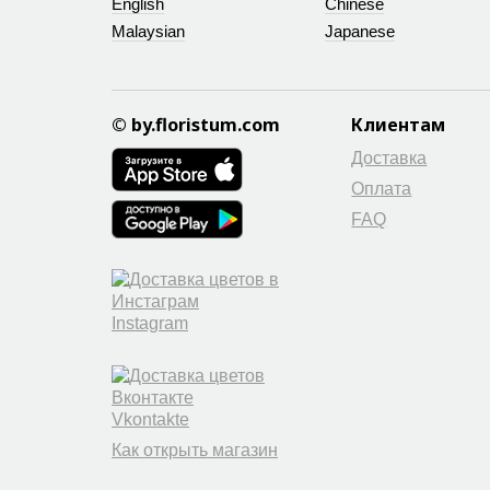
English
Chinese
Malaysian
Japanese
© by.floristum.com
Клиентам
Доставка
Оплата
FAQ
Instagram
Vkontakte
Как открыть магазин