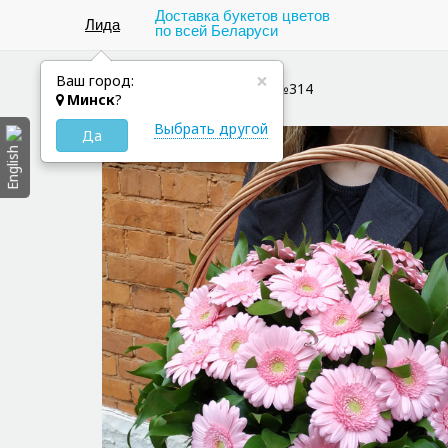
Доставка букетов цветов
Лида
по всей Беларуси
×
Ваш город:
Цветы в Лида
Букет №314
Минск
?
Выбрать другой
Да
English