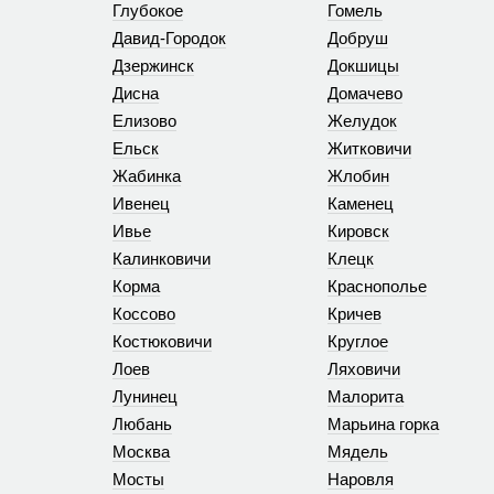
Глубокое
Гомель
Давид-Городок
Добруш
Дзержинск
Докшицы
Дисна
Домачево
Елизово
Желудок
Ельск
Житковичи
Жабинка
Жлобин
Ивенец
Каменец
Ивье
Кировск
Калинковичи
Клецк
Корма
Краснополье
Коссово
Кричев
Костюковичи
Круглое
Лоев
Ляховичи
Лунинец
Малорита
Любань
Марьина горка
Москва
Мядель
Мосты
Наровля