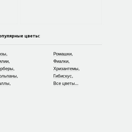
1553 р.
Букет №31
за 2 ч. 3
опулярные цветы:
озы
,
Ромашки
,
илии
,
Фиалки
,
ерберы
,
Хризантемы
,
юльпаны
,
Гибискус
,
аллы
,
Все цветы...