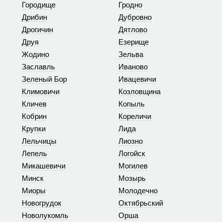
Городище
Гродно
Дрибин
Дубровно
Дрогичин
Дятлово
Друя
Езерище
Жодино
Зельва
Заславль
Иваново
Зеленый Бор
Ивацевичи
Климовичи
Козловщина
Кличев
Копыль
Кобрин
Кореличи
Крупки
Лида
Лельчицы
Лиозно
Лепель
Логойск
Микашевичи
Могилев
Минск
Мозырь
Миоры
Молодечно
Новогрудок
Октябрьский
Новолукомль
Орша