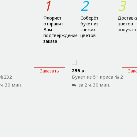
1
2
3
Флорист
Соберёт
Доставк
отправит
букет из
цветов
Вам
свежих
получат
подтверждение
цветов
заказа
равить ссылку на приложение
Отправить ссылку на прил
295 р.
Заказать
Зак
 №232
Букет из 51 ириса № 2
ч. 30 мин.
за 2 ч. 30 мин.