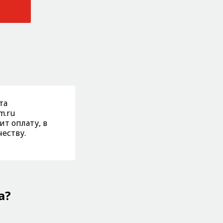
та
m.ru
т оплату, в
честву.
а?