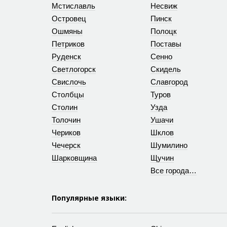
Мстиславль
Несвиж
Островец
Пинск
Ошмяны
Полоцк
Петриков
Поставы
Руденск
Сенно
Светлогорск
Скидель
Свислочь
Славгород
Столбцы
Туров
Столин
Узда
Толочин
Ушачи
Чериков
Шклов
Чечерск
Шумилино
Шарковщина
Щучин
Все города…
Популярные языки: